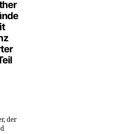
ther
Sünde
it
nz
ter
eil
r, der
nd