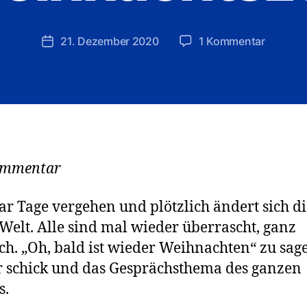
R
e
d
Beitragsautor
zu
21. Dezember 2020
1 Kommentar
Veröffentlichungsdatum
a
Verdam
k
selige
ti
Weihnac
o
n
ommentar
ar Tage vergehen und plötzlich ändert sich di
Welt. Alle sind mal wieder überrascht, ganz
ich. „Oh, bald ist wieder Weihnachten“ zu sage
 schick und das Gesprächsthema des ganzen
s.