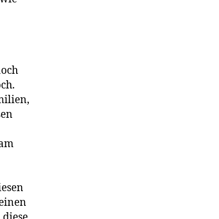
noch
ch.
ilien,
sen
 am
iesen
heinen
 diese