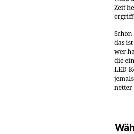
Zeit h
ergri
Schon 
das is
wer ha
die ei
LED-Ke
jemals
netter 
Währ