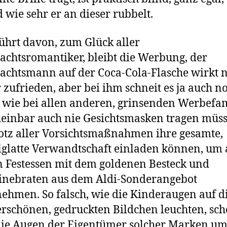
d wie sehr er an dieser rubbelt.
hrt davon, zum Glück aller
chtsromantiker, bleibt die Werbung, der
chtsmann auf der Coca-Cola-Flasche wirkt 
zufrieden, aber bei ihm schneit es ja auch no
wie bei allen anderen, grinsenden Werbefam
heinbar auch nie Gesichtsmasken tragen müs
otz aller Vorsichtsmaßnahmen ihre gesamte,
lglatte Verwandtschaft einladen können, um
 Festessen mit dem goldenen Besteck und
inebraten aus dem Aldi-Sonderangebot
nehmen. So falsch, wie die Kinderaugen auf d
schönen, gedruckten Bildchen leuchten, sc
ie Augen der Eigentümer solcher Marken um