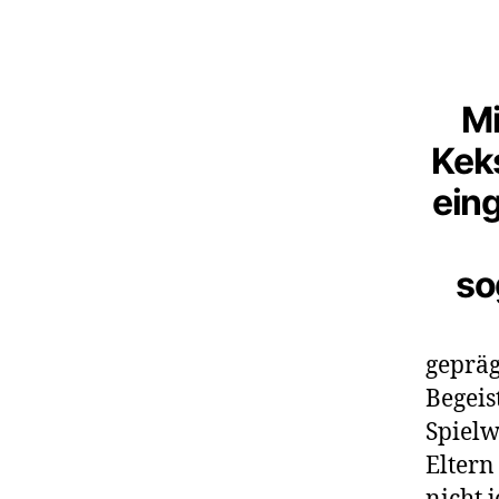
Mi
Kek
eing
so
gepräg
Begeis
Spielw
Eltern