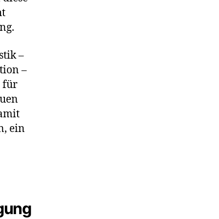
ht
ng.
tik –
tion –
 für
euen
amit
, ein
igung