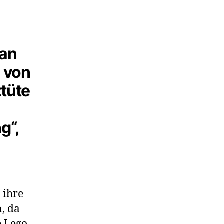
 an
 von
ztüte
g“,
 ihre
, da