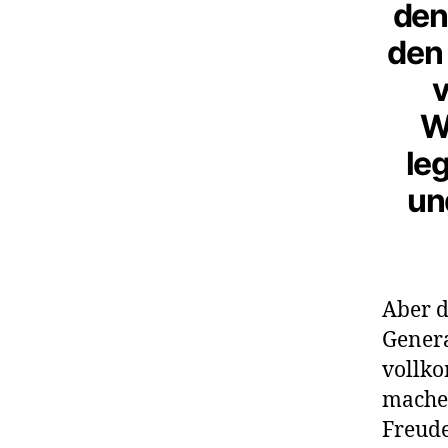
den
den 
v
W
le
un
Aber d
Genera
vollko
K
machen
o
Freude
m