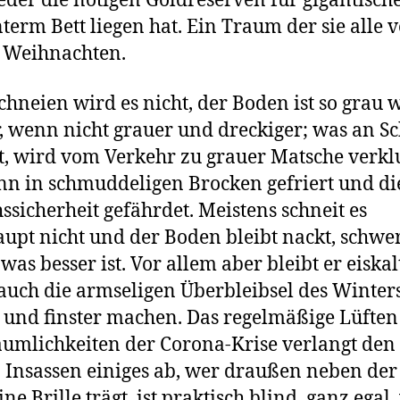
jeder die nötigen Goldreserven für gigantisch
nterm Bett liegen hat. Ein Traum der sie alle v
 Weihnachten.
chneien wird es nicht, der Boden ist so grau 
 wenn nicht grauer und dreckiger; was an S
 wird vom Verkehr zu grauer Matsche verkl
nn in schmuddeligen Brocken gefriert und di
ssicherheit gefährdet. Meistens schneit es
upt nicht und der Boden bleibt nackt, schwe
was besser ist. Vor allem aber bleibt er eiskal
auch die armseligen Überbleibsel des Winters
t und finster machen. Das regelmäßige Lüften
umlichkeiten der Corona-Krise verlangt den
Insassen einiges ab, wer draußen neben de
ne Brille trägt, ist praktisch blind, ganz egal,