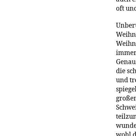
oft un
Unberü
Weihna
Weihna
immer 
Genau 
die sc
und tr
spiege
großen
Schwe
teilzu
wunder
wohl d