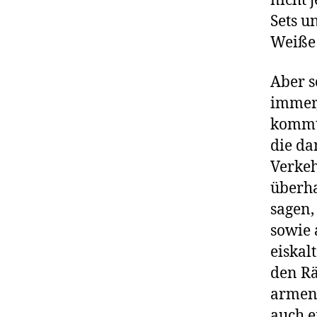
nicht 
Sets u
Weiße
Aber s
immer,
kommt,
die da
Verkeh
überha
sagen, 
sowie 
eiskal
den Rä
armen 
auch ei