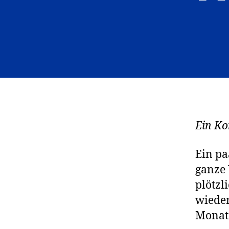
Ein K
Ein pa
ganze 
plötzl
wieder
Monat