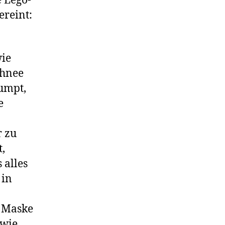
e Lego-
ereint:
wie
chnee
umpt,
e
r zu
t,
 alles
 in
r Maske
 wie