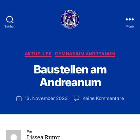
Suchen
Menü
Der
Andreaner
Kategorien
AKTUELLES
GYMNASIUM ANDREANUM
V
o
Baustellen am
n
Li
Andreanum
s
s
Beitragsautor
zu
13. November 2023
Keine Kommentare
e
Veröffentlichungsdatum
Baustel
a
am
R
Andre
u
m
p
Von
Lissea Rump