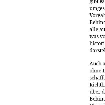
gibt e
umgese
Vorgab
Behind
alle a
was vo
histor
darstel
Auch a
ohne 
schaff
Richtl
über d
Behind