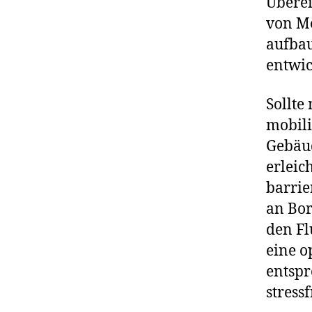
Überei
von Me
aufbau
entwic
Sollte
mobili
Gebäud
erleic
barri
an Bor
den Fl
eine o
entspr
stress