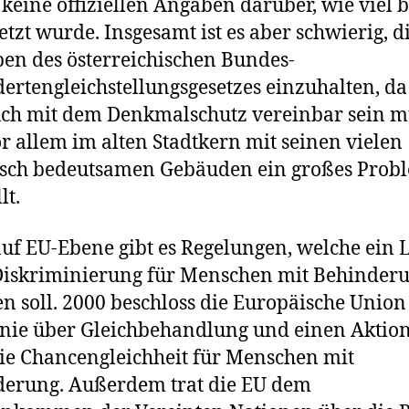
s keine offiziellen Angaben darüber, wie viel b
tzt wurde. Insgesamt ist es aber schwierig, d
en des österreichischen Bundes-
ertengleichstellungsgesetzes einzuhalten, da
uch mit dem Denkmalschutz vereinbar sein m
r allem im alten Stadtkern mit seinen vielen
isch bedeutsamen Gebäuden ein großes Prob
lt.
uf EU-Ebene gibt es Regelungen, welche ein 
Diskriminierung für Menschen mit Behinder
en soll. 2000 beschloss die Europäische Union
inie über Gleichbehandlung und einen Aktio
ie Chancengleichheit für Menschen mit
erung. Außerdem trat die EU dem