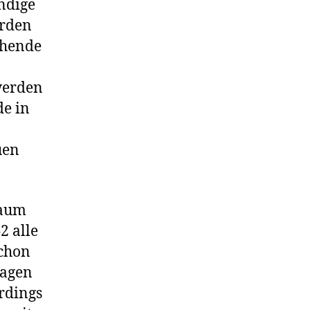
ndige
erden
chende
werden
de in
uen
raum
2 alle
schon
ragen
erdings