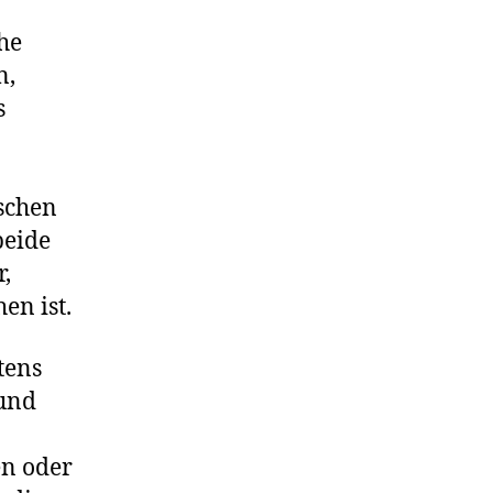
he
n,
s
schen
beide
,
en ist.
tens
 und
n oder