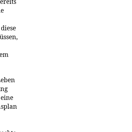
ereits
ie
 diese
üssen,
lem
Leben
ung
 eine
nsplan