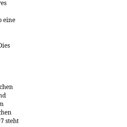
ves
o eine
Dies
ichen
nd
im
chen
7 steht