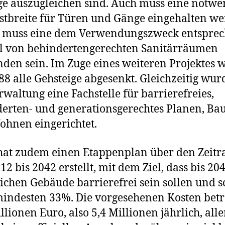
e auszugleichen sind. Auch muss eine notwe
tbreite für Türen und Gänge eingehalten w
s muss eine dem Verwendungszweck entspre
l von behindertengerechten Sanitärräumen
den sein. Im Zuge eines weiteren Projektes 
988 alle Gehsteige abgesenkt. Gleichzeitig wur
rwaltung eine Fachstelle für barrierefreies,
erten- und generationsgerechtes Planen, Ba
hnen eingerichtet.
hat zudem einen Etappenplan über den Zeit
12 bis 2042 erstellt, mit dem Ziel, dass bis 204
lichen Gebäude barrierefrei sein sollen und 
indesten 33%. Die vorgesehenen Kosten bet
llionen Euro, also 5,4 Millionen jährlich, all