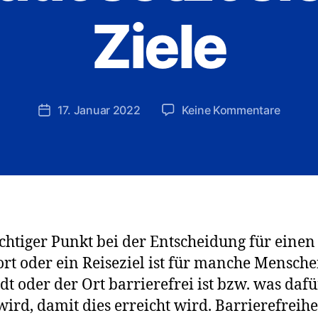
V
Ziele
o
n
R
e
d
Beitragsautor
zu
17. Januar 2022
Keine Kommentare
Veröffentlichungsdatum
a
Barriere
k
in
ti
Wien?
o
–
n
Eine
Stadt
setzt
chtiger Punkt bei der Entscheidung für eine
sich
t oder ein Reiseziel ist für manche Mensche
hohe
Ziele
adt oder der Ort barrierefrei ist bzw. was dafü
wird, damit dies erreicht wird. Barrierefreihei