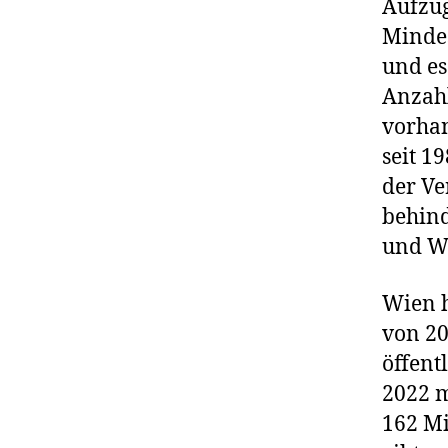
Aufzüg
Mindes
und e
Anzah
vorhan
seit 1
der Ve
behind
und Wo
Wien 
von 20
öffent
2022 m
162 Mi