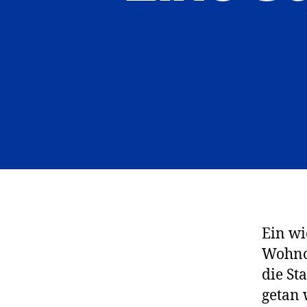
Ein wi
Wohnor
die St
getan 