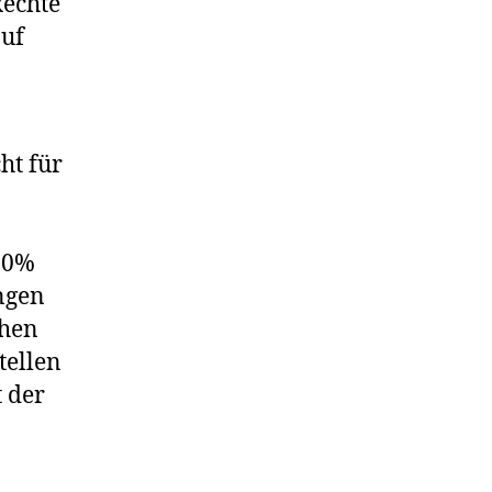
Rechte
auf
ht für
100%
ngen
chen
tellen
 der