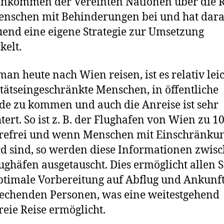
nkommen der Vereinten Nationen über die 
nschen mit Behinderungen bei und hat dar
end eine eigene Strategie zur Umsetzung
kelt.
 man heute nach Wien reisen, ist es relativ leic
tätseingeschränkte Menschen, in öffentliche
e zu kommen und auch die Anreise ist sehr
htert. So ist z. B. der Flughafen von Wien zu 
erefrei und wenn Menschen mit Einschränku
d sind, so werden diese Informationen zwis
ughäfen ausgetauscht. Dies ermöglicht allen S
ptimale Vorbereitung auf Abflug und Ankunft
echenden Personen, was eine weitestgehend
freie Reise ermöglicht.