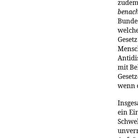
zudem:
benach
Bundes
welche
Gesetz
Mensc
Antidi
mit Be
Gesetz
wenn d
Insges
ein Ei
Schwel
unver