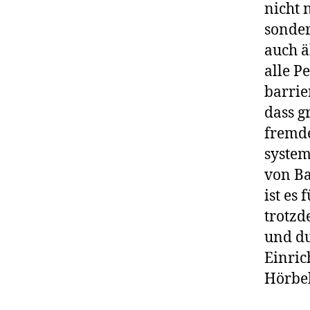
nicht 
sonder
auch ä
alle P
barrier
dass g
fremde
system
von Ba
ist es
trotzd
und du
Einric
Hörbeh