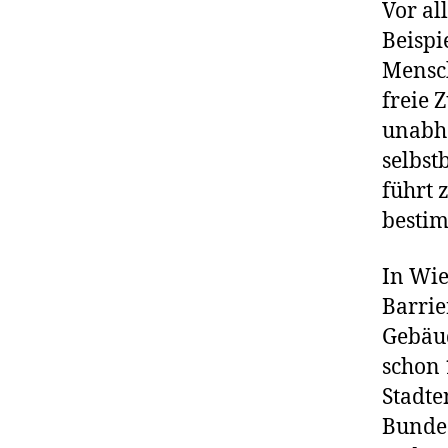
Vor al
Beispi
Mensch
freie 
unabhä
selbst
führt 
besti
In Wie
Barrie
Gebäud
schon 
Stadte
Bundes