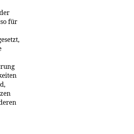
oder
so für
esetzt,
e
erung
keiten
d,
tzen
nderen